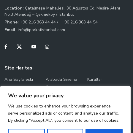
Location:
Çatalmeşe Mahallesi, 30 Ağustos Cd. Mesire Alanı
No:3 Alemdağ – Çekmeköy / İstanbul
Phone:
+90 216 363 44 44 /
+90 216 363 44 54
Email:
info@parkofistanbul.com
Site Haritası
Ana Sayfa eski
Arabada Sinema
Kurallar
Temas Saatleri
Ücret Bilgileri
Park Haritası
We value your privacy
Çalışma Saatleri
We use cookies to enhance your browsing experience,
serve personalized ads or content, and analyze our traffic.
By clicking "Accept All", you consent to our use of cookies.