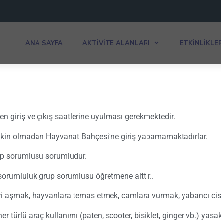
ANA SAYFA
AKTIVITE ALANLARI
ETKINLIKLE
n giriş ve çıkış saatlerine uyulması gerekmektedir.
tişkin olmadan Hayvanat Bahçesi’ne giriş yapamamaktadırlar.
up sorumlusu sorumludur.
sorumluluk grup sorumlusu öğretmene aittir..
ri aşmak, hayvanlara temas etmek, camlara vurmak, yabancı cisim
r türlü araç kullanımı (paten, scooter, bisiklet, ginger vb.) yasakt