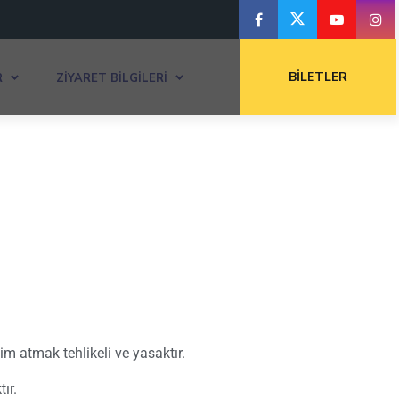
BILETLER
R
ZIYARET BILGILERI
 atmak tehlikeli ve yasaktır.
ır.