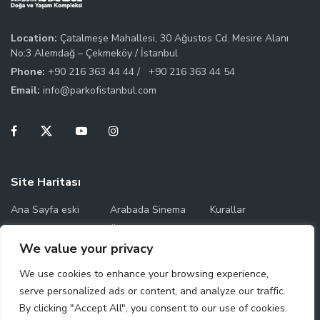
Location:
Çatalmeşe Mahallesi, 30 Ağustos Cd. Mesire Alanı
No:3 Alemdağ – Çekmeköy / İstanbul
Phone:
+90 216 363 44 44 /
+90 216 363 44 54
Email:
info@parkofistanbul.com
Site Haritası
Ana Sayfa eski
Arabada Sinema
Kurallar
Temas Saatleri
Ücret Bilgileri
Park Haritası
We value your privacy
Çalışma Saatleri
We use cookies to enhance your browsing experience,
serve personalized ads or content, and analyze our traffic.
By clicking "Accept All", you consent to our use of cookies.