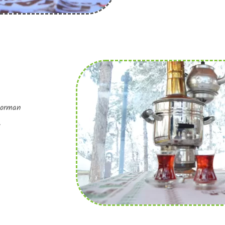
 orman
.