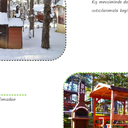
Kış mevsiminde doğ
ısıtıcılarımızla key
fımızdan