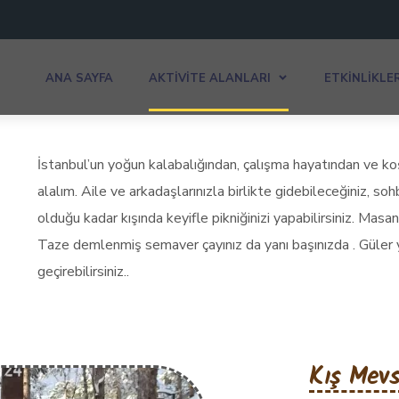
ANA SAYFA
AKTIVITE ALANLARI
ETKINLIKLE
İstanbul’un yoğun kalabalığından, çalışma hayatından ve 
alalım. Aile ve arkadaşlarınızla birlikte gidebileceğiniz, so
olduğu kadar kışında keyifle pikniğinizi yapabilirsiniz. Ma
Taze demlenmiş semaver çayınız da yanı başınızda . Güler y
geçirebilirsiniz..
Kış Mev