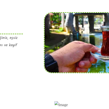
ğiniz, eşsiz
nı ve keyif