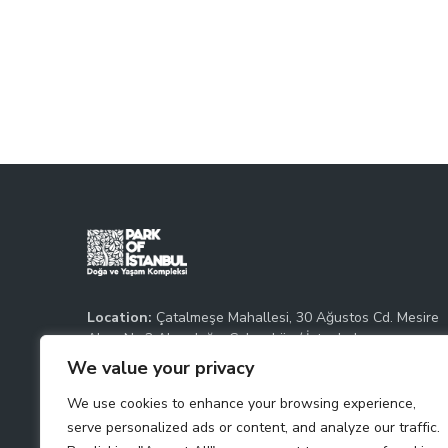
Location:
Çatalmeşe Mahallesi, 30 Ağustos Cd. Mesire
Alanı No:3 Alemdağ – Çekmeköy / İstanbul
Phone:
+90 216 363 44 44 /
+90 216 363 44 54
We value your privacy
Email:
info@parkofistanbul.com
We use cookies to enhance your browsing experience,
serve personalized ads or content, and analyze our traffic.