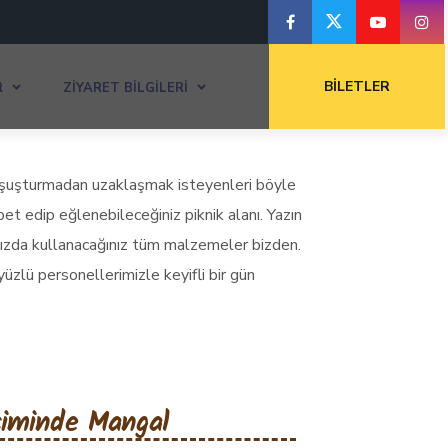
BILETLER
R
ZIYARET BILGILERI
koşuşturmadan uzaklaşmak isteyenleri böyle
hbet edip eğlenebileceğiniz piknik alanı. Yazın
sanızda kullanacağınız tüm malzemeler bizden.
üzlü personellerimizle keyifli bir gün
siminde Mangal