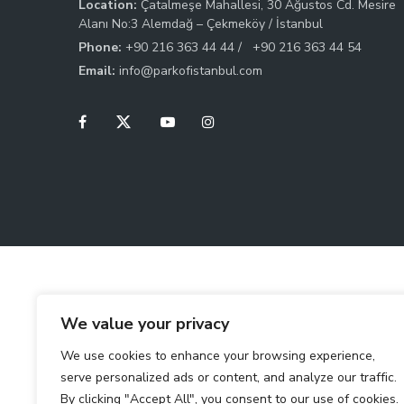
Location:
Çatalmeşe Mahallesi, 30 Ağustos Cd. Mesire
Alanı No:3 Alemdağ – Çekmeköy / İstanbul
Phone:
+90 216 363 44 44 /
+90 216 363 44 54
Email:
info@parkofistanbul.com
We value your privacy
We use cookies to enhance your browsing experience,
serve personalized ads or content, and analyze our traffic.
By clicking "Accept All", you consent to our use of cookies.