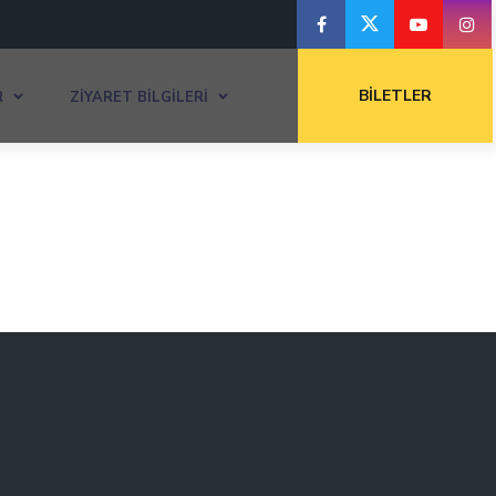
BILETLER
R
ZIYARET BILGILERI