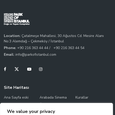
Location:
Çatalmeşe Mahallesi, 30 Ağustos Cd. Mesire Alanı
No:3 Alemdağ – Çekmeköy / İstanbul
Phone:
+90 216 363 44 44 /
+90 216 363 44 54
Email:
info@parkofistanbul.com
Site Haritası
Ana Sayfa eski
Arabada Sinema
Kurallar
Temas Saatleri
Ücret Bilgileri
Park Haritası
We value your privacy
Çalışma Saatleri