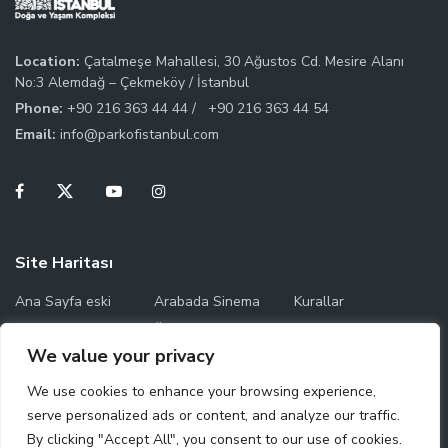
Location:
Çatalmeşe Mahallesi, 30 Ağustos Cd. Mesire Alanı
No:3 Alemdağ – Çekmeköy / İstanbul
Phone:
+90 216 363 44 44 /
+90 216 363 44 54
Email:
info@parkofistanbul.com
Site Haritası
Ana Sayfa eski
Arabada Sinema
Kurallar
Temas Saatleri
Ücret Bilgileri
Park Haritası
We value your privacy
Çalışma Saatleri
We use cookies to enhance your browsing experience,
serve personalized ads or content, and analyze our traffic.
By clicking "Accept All", you consent to our use of cookies.